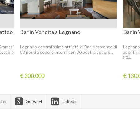
Gatteo
Bar in Vendita a Legnano
Bar in
Gramsci
Legnano centralissima attività di Bar, ristorante di
Legnano,
Gatteo a
80 posti a sedere interni con 30 posti a sedere...
aperitiv
20...
€ 300.000
€ 130.
tter
Google+
Linkedin