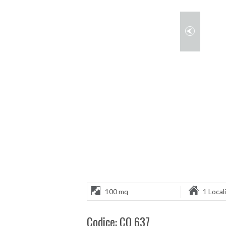
100 mq
1 Locali
Codice: CO 637