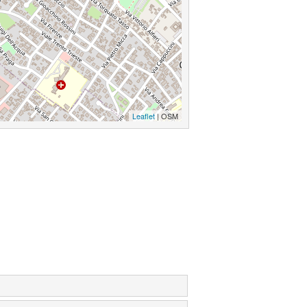
Leaflet
| OSM