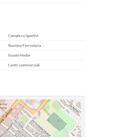
Complessi Sportivi
Stazione Ferroviaria
Scuole Medie
Centri commerciali