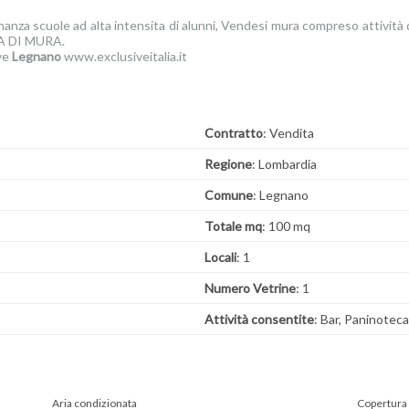
inanza scuole ad alta intensita di alunni, Vendesi mura compreso attività d
SA DI MURA.
ive
Legnano
www.exclusiveitalia.it
Contratto
: Vendita
Regione
: Lombardia
Comune
: Legnano
Totale mq
: 100 mq
Locali
: 1
Numero Vetrine
: 1
Attività consentite
: Bar, Paninotec
Aria condizionata
Copertura