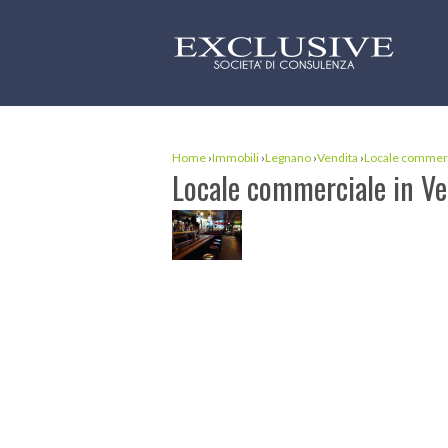
Home
›
Immobili
›
Legnano
›
Vendita
›
Locale commer
Locale commerciale in Ve