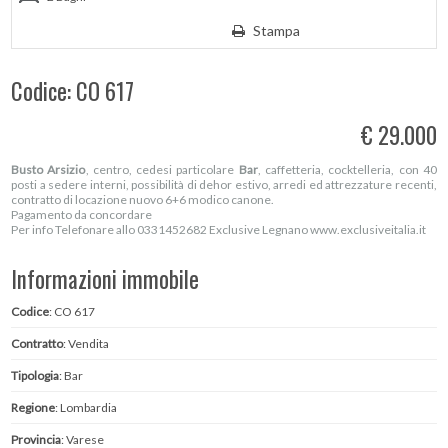
Stampa
Codice: CO 617
€ 29.000
Busto Arsizio
, centro, cedesi particolare
Bar
, caffetteria, cocktelleria, con 40
posti a sedere interni, possibilità di dehor estivo, arredi ed attrezzature recenti,
contratto di locazione nuovo 6+6 modico canone.
Pagamento da concordare
Per info Telefonare allo 0331452682 Exclusive Legnano www.exclusiveitalia.it
Informazioni immobile
Codice
: CO 617
Contratto
: Vendita
Tipologia
: Bar
Regione
: Lombardia
Provincia
: Varese