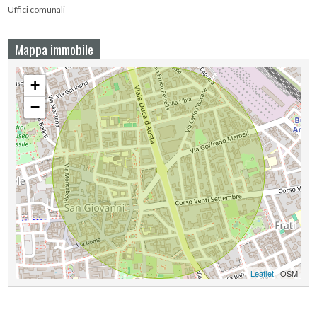
Uffici comunali
Mappa immobile
+
−
Leaflet
| OSM