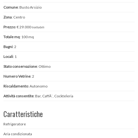
Comune
: Busto Arsizio
Zona
: Centro
Prezzo
: € 29.000
trattabili
Totale mq
: 100 mq
Bagni
: 2
Locali
: 1
Stato conservazione
: Ottimo
Numero Vetrine
: 2
Riscaldamento
: Autonomo
Attività consentite
: Bar, CaffÃ¨, Cockteleria
Caratteristiche
Refrigeratore
Aria condizionata