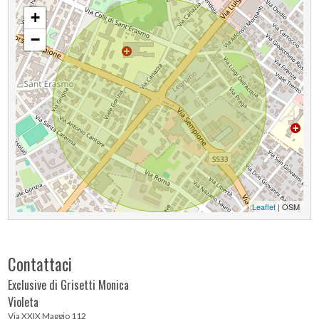
+
−
Leaflet
| OSM
Contattaci
Exclusive di Grisetti Monica
Violeta
Via XXIX Maggio 112