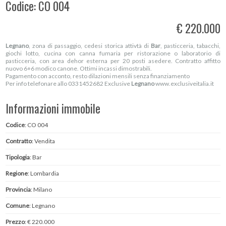
Codice: CO 004
€ 220.000
Legnano
, zona di passaggio, cedesi storica attivtà di
Bar
, pasticceria, tabacchi,
giochi lotto, cucina con canna fumaria per ristorazione o laboratorio di
pasticceria, con area dehor esterna per 20 posti asedere. Contratto affitto
nuovo 6+6 modico canone. Ottimi incassi dimostrabili.
Pagamento con acconto, resto dilazioni mensili senza finanziamento
Per info telefonare allo 0331452682 Exclusive
Legnano
www.exclusiveitalia.it
Informazioni immobile
Codice
: CO 004
Contratto
: Vendita
Tipologia
: Bar
Regione
: Lombardia
Provincia
: Milano
Comune
: Legnano
Prezzo
: € 220.000