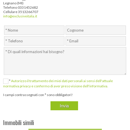
Legnano (MI)
Telefono 0331452682
Cellulare 3513266707
info@exclusiveitalia.it
*
Autorizzo il trattamento dei miei dati personali ai sensi dell'attuale
normativa privacy e confermo di aver preso visione dell'informativa.
I campi contrassegnati con * sono obbligatori!
Immobili simili