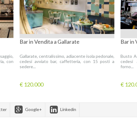
Bar in Vendita a Gallarate
Bar in 
saggio,
Gallarate, centralissimo, adiacente isola pedonale,
Busto Ar
ia, con
cedesi avviato bar, caffetteria, con 15 posti a
cedesi 
sedere...
forno...
€ 120.000
€ 120.
tter
Google+
Linkedin