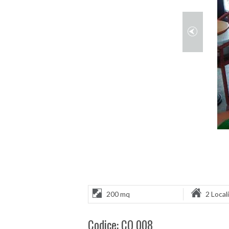
200 mq
2 Locali
Codice: CO 008