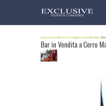
Home
›
Immobili
›
Cerro Maggiore
›
Vendita
›
Bar
›
Bar
Bar in Vendita a Cerro M