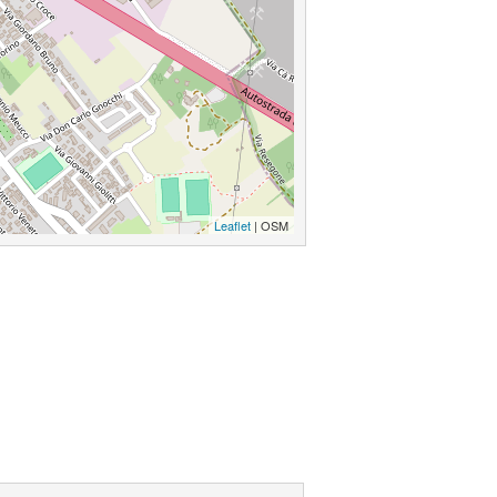
Leaflet
| OSM