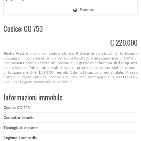
Stampa
Codice: CO 753
€ 220.000
Busto Arsizio
vicinanze, cedesi storico
Ristorante
su strada di fortissimo
passaggio. Il locale ha un ampia vetrina sulla strada e una superficie di 140 mq.
con novanta posti a sedere all' interno e un grazioso dehor con altri cinquanta
posti a sedere. Tutte le attrezzature sono di proprietà e in ottimo stato. Il canone
di locazione è di € 1.594,00 mensili. Ottimo fatturato dimonstrabile. Prezzo
trattabile. Pagamento da concordare. Per info telefonare allo 0331452682
Exclusive Legnano www.exclusiveitalia.it
Informazioni immobile
Codice
: CO 753
Contratto
: Vendita
Tipologia
: Ristorante
Regione
: Lombardia