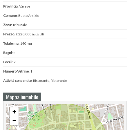
Provincia
: Varese
Comune
: Busto Arsizio
Zona
: Tribunale
Prezzo
: € 220.000
trattabili
Totale mq
: 140 mq
Bagni
: 2
Locali
: 2
Numero Vetrine
: 1
Attività consentite
: Ristorante, Ristorante
Mappa immobile
+
−