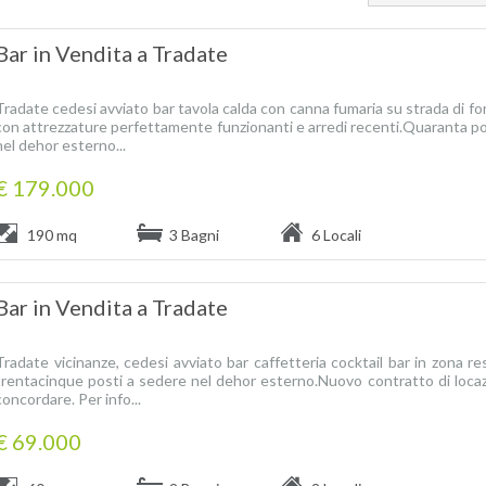
Bar in Vendita a Tradate
Tradate cedesi avviato bar tavola calda con canna fumaria su strada di fo
con attrezzature perfettamente funzionanti e arredi recenti.Quaranta pos
nel dehor esterno...
€ 179.000
190 mq
3 Bagni
6 Locali
Bar in Vendita a Tradate
Tradate vicinanze, cedesi avviato bar caffetteria cocktail bar in zona res
trentacinque posti a sedere nel dehor esterno.Nuovo contratto di loca
concordare. Per info...
€ 69.000