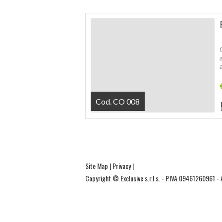
Cod. CO 008
Site Map
|
Privacy
|
Copyright © Exclusive s.r.l.s. - P.IVA 09461260961 - 