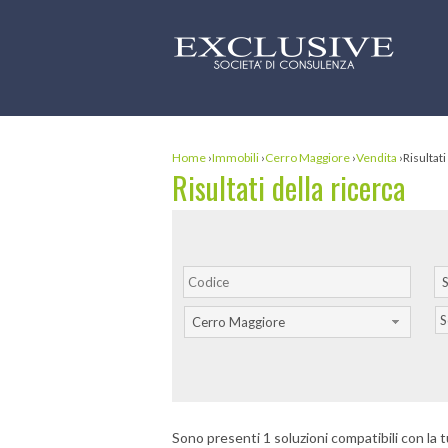
Home
›
Immobili
›
Cerro Maggiore
›
Vendita
›
Risultati
Risultati della ricerca
S
S
Cerro Maggiore
Sono presenti 1 soluzioni compatibili con la t