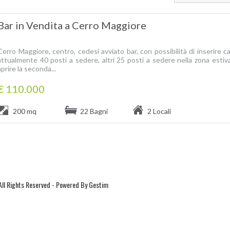
Bar in Vendita a Cerro Maggiore
Cerro Maggiore, centro, cedesi avviato bar, con possibilità di inserire c
attualmente 40 posti a sedere, altri 25 posti a sedere nella zona estiva 
aprire la seconda...
€ 110.000
200 mq
22 Bagni
2 Locali
All Rights Reserved -
Powered By Gestim