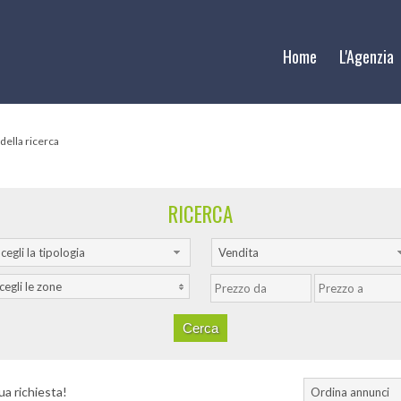
Home
L'Agenzia
 della ricerca
RICERCA
cegli la tipologia
Vendita
cegli le zone
ua richiesta!
Ordina annunci