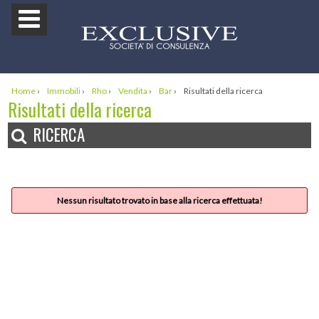
Home
›
Immobili
›
Rho
›
Vendita
›
Bar
›
Risultati della ricerca
Risultati della ricerca
RICERCA
Nessun risultato trovato in base alla ricerca effettuata!