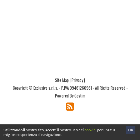
Site Map
|
Privacy
|
Copyright © Exclusive s.r.l.s. - P.IVA 09461260961 - All Rights Reserved -
Powered By Gestim
Utilizzando il nostro sito, accetti il nostro uso dei
cookie
, per una tua
OK
migliore esperienza di navigazione.